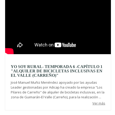
YO SOY RURAL- TEMPORADA 6 -CAPÍTULO 1
"ALQUILER DE BICICLETAS INCLUSIVAS EN
EL VALLE (CARREÑO)"
José Manuel Muñiz Menéndez apoyado por las ayudas
Leader gestionadas por Adicap ha creado la empresa "Los
Pilares de Carreño" de alquiler de bicicletas inclusivas, en la
zona de Guimarán-El Valle (Carreño), para la realización ...
Ver más