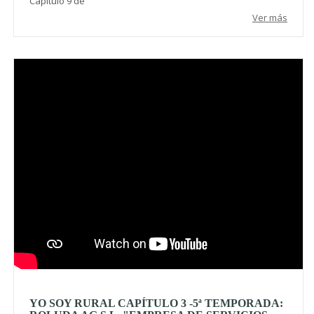
Capítulo 9 de
Ver más
Video
YO SOY RURAL CAPÍTULO 3 -5ª TEMPORADA: