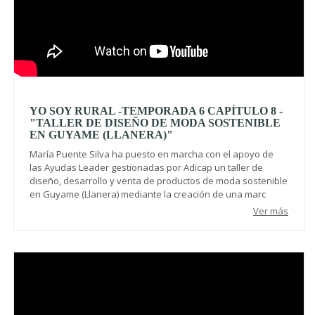
YO SOY RURAL -TEMPORADA 6 CAPÍTULO 8 -
"TALLER DE DISEÑO DE MODA SOSTENIBLE
EN GUYAME (LLANERA)"
María Puente Silva ha puesto en marcha con el apoyo de
las Ayudas Leader gestionadas por Adicap un taller de
diseño, desarrollo y venta de productos de moda sostenible
en Guyame (Llanera) mediante la creación de una marc
Ver más
Video